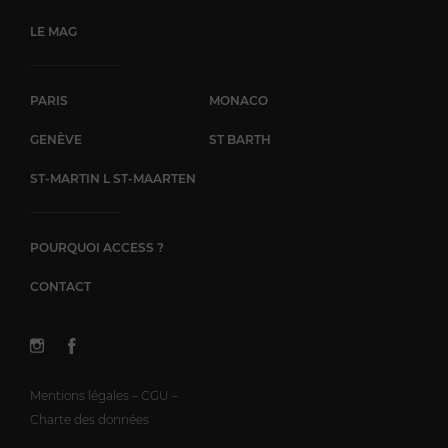
LE MAG
PARIS
MONACO
GENÈVE
ST BARTH
ST-MARTIN L ST-MAARTEN
POURQUOI ACCESS ?
CONTACT
Mentions légales – CGU –
Charte des données