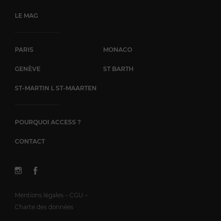
LE MAG
PARIS
MONACO
GENÈVE
ST BARTH
ST-MARTIN L ST-MAARTEN
POURQUOI ACCESS ?
CONTACT
Mentions légales – CGU –
Charte des données