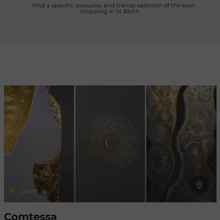
      Find a specific, exclusive, and trendy selection of the best 
shopping in St Barth.

Refresh
when
the
map is
moved
Open
Comtessa