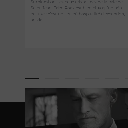
Surplombant les eaux cristallines de la baie de
Saint-Jean, Eden Rock est bien plus qu'un hôtel
de luxe : c'est un lieu où hospitalité d'exception,
art de