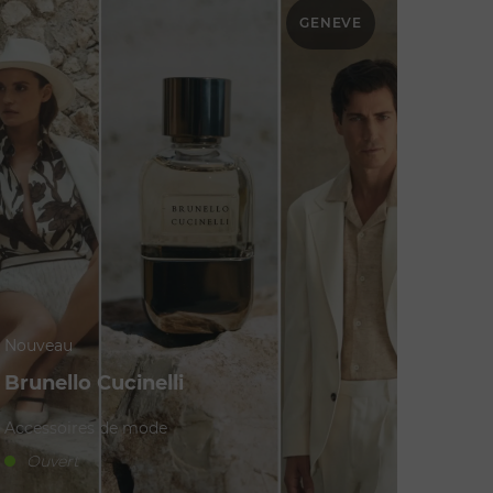
GENEVE
Nouveau
Brunello Cucinelli
Accessoires de mode
Ouvert
Gucc