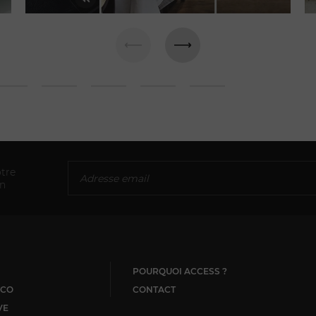
tre
on
POURQUOI ACCESS ?
CO
CONTACT
VE