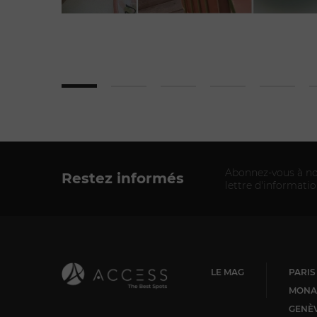
Abonnez-vous à no
Restez informés
lettre d'informati
LE MAG
PARIS
MONA
GENÈ