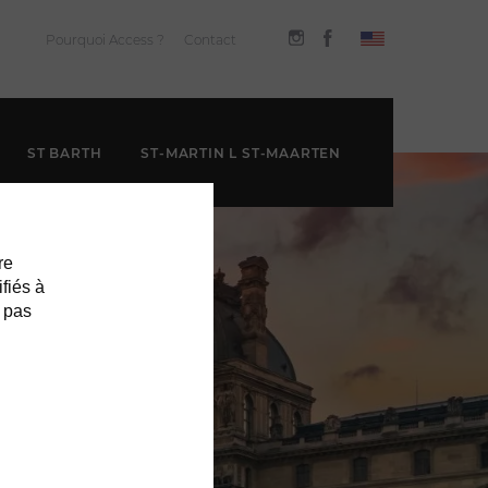
Pourquoi Access ?
Contact
ST BARTH
ST-MARTIN L ST-MAARTEN
re
ifiés à
 pas