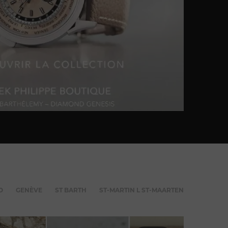
O
GENÈVE
ST BARTH
ST-MARTIN L ST-MAARTEN