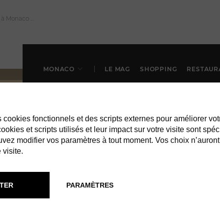
MONACO
LE MAG
SHOPPING
RESTAUR
es cookies fonctionnels et des scripts externes pour améliorer vot
okies et scripts utilisés et leur impact sur votre visite sont spéc
vez modifier vos paramètres à tout moment. Vos choix n’auront
 visite.
À MONACO
SHOPPING
TER
PARAMÈTRES