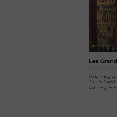
Ouvert - F
Les Gran
Gastronomie, Ép
De la plus gran
Grands Chais Mo
champagnes et 
la maison distr
prestigieux. Grâce à leur expérience et leur passion, Stéphane
Ballester et so
une cave except
Passez le pas de