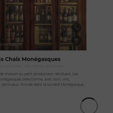
erme à 20:00
ds Chais Monégasques
icerie fines, Vins, rhums, spiritueux
de maison au petit producteur récoltant, Les
négasques sélectionne, avec soin, vins,
spiritueux. Ancrée dans la société Monégasque,
ibue ses vins aux établissements les plus
n sommelier Emiliano Stratico ont fait de ce lieu,
ionnelle, chaleureuse et chargée d'histoires.
 la porte et laissez vous guider par votre