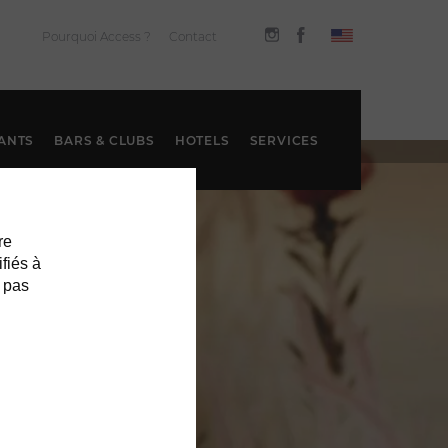
Pourquoi Access ?
Contact
ANTS
BARS & CLUBS
HOTELS
SERVICES
re
ifiés à
 pas