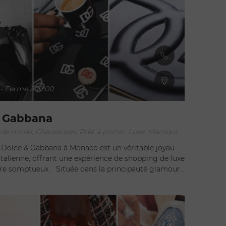
- Ferme à 19:00
& Gabbana
Accessoires de mode, Chaussures, Prêt à porter, Luxe, Maroquinerie
 Dolce & Gabbana à Monaco est un véritable joyau
talienne, offrant une expérience de shopping de luxe
ituée dans la principauté glamour
ette boutique prestigieuse incarne l'élégance et le
matiques de la marque Dolce & Gabbana. Dès que
t les portes de cet établissement, on est
nt séduit par l'atmosphère sophistiquée et
 y règne. Les intérieurs élégants, les matériaux de