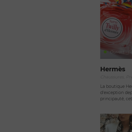
Ouvert - F
Hermès
Chaussures, Prê
La boutique Her
d'exception depuis des d
principauté, ce
du luxe et de l'élégance. En franchi
boutique Hermès
empreint de sop
emblématiques 
exposées, metta