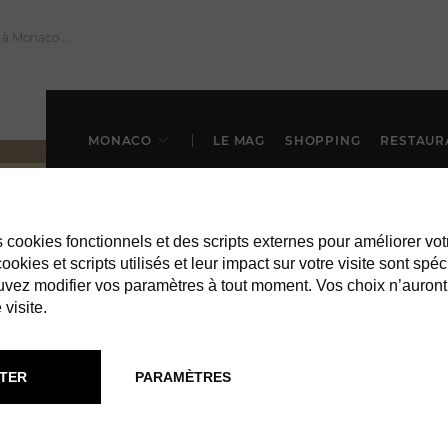
MONACO
LE MAG
SHOPPING
RESTAUR
es cookies fonctionnels et des scripts externes pour améliorer vot
okies et scripts utilisés et leur impact sur votre visite sont spéc
vez modifier vos paramètres à tout moment. Vos choix n’auront
 visite.
À MONACO
SHOPPING
TER
PARAMÈTRES