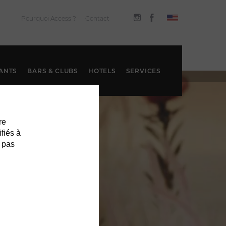
Pourquoi Access ?
Contact
ANTS
BARS & CLUBS
HOTELS
SERVICES
re
ifiés à
 pas