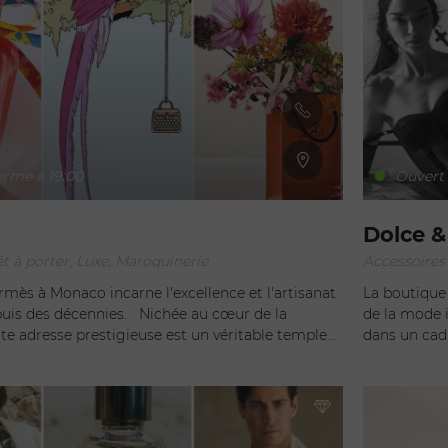
erme à 19:00
Ouvert 
Dolce 
t à porter, Luxe, Maroquinerie
mès à Monaco incarne l'excellence et l'artisanat
La boutique
écennies. Nichée au cœur de la
de la mode i
tte adresse prestigieuse est un véritable temple
dans un cadre somptueux. S
ssant les portes de la
de Monaco, c
, les visiteurs sont transportés dans un univers
style emblé
histication et de raffinement. Les collections
l'on franchi
de la marque française sont méticuleusement
immédiateme
nt en valeur des pièces de maroquinerie, de
raffinée qui