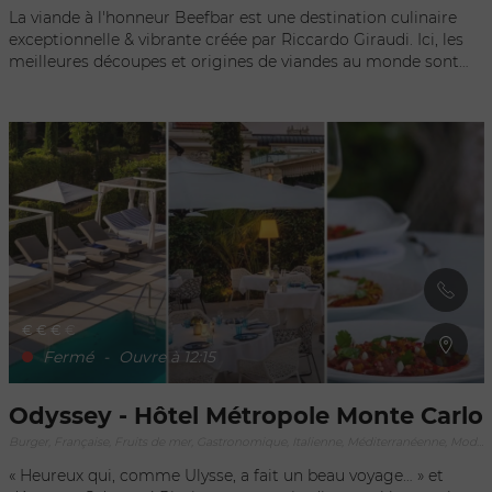
La viande à l'honneur Beefbar est une destination culinaire
exceptionnelle & vibrante créée par Riccardo Giraudi. Ici, les
meilleures découpes et origines de viandes au monde sont
rigoureusement sélectionnées, présentées et cuisinées.
Beefbar révèle les viandes les plus rares à travers des recettes
populaires, ou les grille simplement dans des fours uniques.
Reflet d'une culture cosmopolite, la carte offre également
une sélection de street food, tiradito & tartare à partager,
préparés en toute simplicité. Le concept rompt avec les codes
classiques & rigides. A travers ses lignes architecturales et son
menu, Beefbar englobe toutes les sensations du luxe
moderne et offre une expérience carnassière totale.
€
€
€
€
Fermé
-
Ouvre à 12:15
Odyssey - Hôtel Métropole Monte Carlo
Burger, Française, Fruits de mer, Gastronomique, Italienne, Méditerranéenne, Moderne créative, Végétarien
« Heureux qui, comme Ulysse, a fait un beau voyage… » et