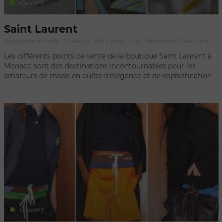
Ouvert
Saint Laurent
Accessoires de mode, Chaussures, Prêt à porter, Luxe, Maroquinerie, Parfumerie
Les différents points de vente de la boutique Saint Laurent à
Monaco sont des destinations incontournables pour les
amateurs de mode en quête d'élégance et de sophistication
dans la Principauté. Situées dans des emplacements
prestigieux de Monaco, ces boutiques offrent une expérience
de shopping exclusive et raffinée. Dès que l'on entre dans
l'une de ces adresses, on est immédiatement captivé par
l'atmosphère chic et luxueuse qui y règne. Les intérieurs
soignés, les matériaux haut de gamme et les détails
minutieux mettent en valeur les créations iconiques de la
maison Saint Laurent. Chaque point de vente de Saint
Laurent à Monaco propose une sélection complète de
vêtements, d'accessoires et de maroquinerie, reflétant
l'esthétique distinctive et le savoir-faire artisanal de la
marque. Des pièces emblématiques telles que les sacs Kate,
les blazers Le Smoking ou les bottines Wyatt, aux collections
Ouvert
de prêt-à-porter pour hommes et femmes, chaque création