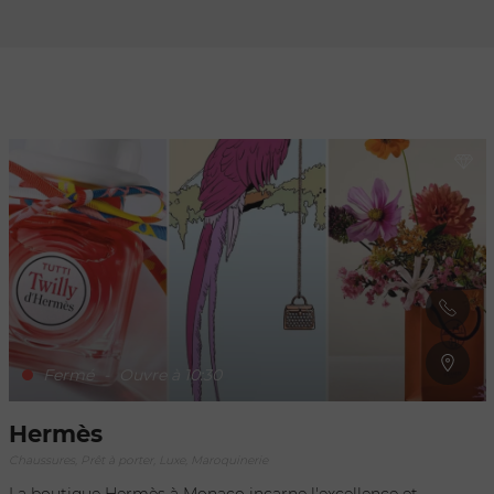
Rafraîchir au
déplacement
de la carte
Fermé
-
Ouvre à 10:30
Hermès
Chaussures, Prêt à porter, Luxe, Maroquinerie