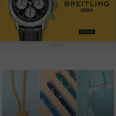
luxueuses, allant des vêtements élégants aux accessoires de
haute qualité. Que ce soit pour une tenue de soirée
impeccablement taillée ou pour un sac à main intemporel, la
boutique offre un éventail de choix qui saura satisfaire les
plus exigeants. Le service clientèle de la boutique Bottega
Veneta à Monaco est à la hauteur de son standing, offrant
une attention personnalisée et des conseils experts pour
répondre aux besoins et aux désirs de chaque client. Les
professionnels hautement qualifiés sont prêts à
PUBLICITÉ
accompagner chaque étape du processus d'achat,
garantissant ainsi une expérience de shopping inoubliable.
Que vous soyez un habitué de Monaco ou un visiteur ébloui
par son charme, la boutique Bottega Veneta est un lieu
incontournable pour les amateurs de mode qui recherchent
l'exclusivité et l'authenticité. Découvrez l'essence de
l'élégance italienne et laissez-vous envoûter par le savoir-faire
artisanal et le style intemporel de Bottega Veneta à Monaco.