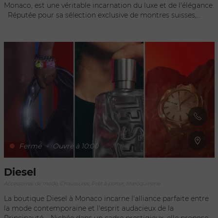
Monaco, est une véritable incarnation du luxe et de l'élégance.
Réputée pour sa sélection exclusive de montres suisses,
Oméga offre à sa clientèle une expérience d'achat
incomparable. Chaque visiteur est accueilli dans un
environnement où la finesse et le raffinement sont rois. La
boutique se distingue non seulement par ses pièces
horlogères de précision, mais également par un service
clientèle irréprochable, où le conseil et l'expertise sont
dispensés avec une attention personnalisée. Oméga à
Monaco n'est pas simplement un magasin, c'est une
destination pour les amateurs de montres qui cherchent à
investir dans un garde-temps intemporel au sein d'une
principauté synonyme de grandeur.
Fermé
-
Ouvre à 10:00
Diesel
Accessoires de mode, Chaussures, Prêt à porter, Maroquinerie
La boutique Diesel à Monaco incarne l'alliance parfaite entre
la mode contemporaine et l'esprit audacieux de la