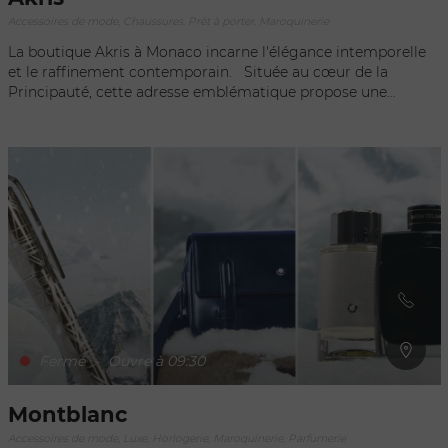
Accessoires de mode, Chaussures, Prêt à porter, Maroquinerie
La boutique Akris à Monaco incarne l'élégance intemporelle
et le raffinement contemporain. Située au cœur de la
Principauté, cette adresse emblématique propose une
gamme exquise de vêtements et d'accessoires façonnés avec
un souci méticuleux du détail. En tant que symbole de l'art
de vivre luxueux à Monaco, la boutique Akris offre une
expérience shopping exclusive, où l'innovation, la
sophistication et l'esthétique se rencontrent pour créer un
univers de style inégalé.
Fermé
-
Ouvre à 09:30
Montblanc
Accessoires de mode, Luxe, Horlogerie, Maroquinerie, Parfumerie