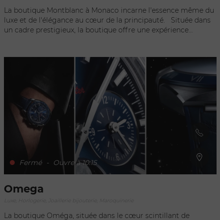
La boutique Montblanc à Monaco incarne l'essence même du
luxe et de l'élégance au cœur de la principauté. Située dans
un cadre prestigieux, la boutique offre une expérience
inégalée à ses clients. En entrant dans cet espace raffiné, les
visiteurs sont immergés dans l'univers intemporel de
Montblanc, où l'artisanat d'exception et l'innovation se
marient harmonieusement. Que ce soit à la recherche
d'instruments d'écriture emblématiques, de montres de
haute horlogerie ou d'accessoires en cuir de qualité
supérieure, les clients découvrent une gamme complète de
produits reflétant l'excellence et le savoir-faire de la marque.
Chaque élément de la boutique, de l'aménagement intérieur
aux collections exposées, incarne les valeurs de Montblanc :
l'art de l'écriture, le raffinement horloger et le design exquis.
En somme, la boutique Montblanc à Monaco offre une
expérience de shopping exclusive, où le luxe, l'histoire et
Fermé
-
Ouvre à 10:15
l'innovation se conjuguent pour créer un univers captivant.
Omega
Luxe, Horlogerie, Joaillerie bijouterie, Maroquinerie
La boutique Oméga, située dans le cœur scintillant de