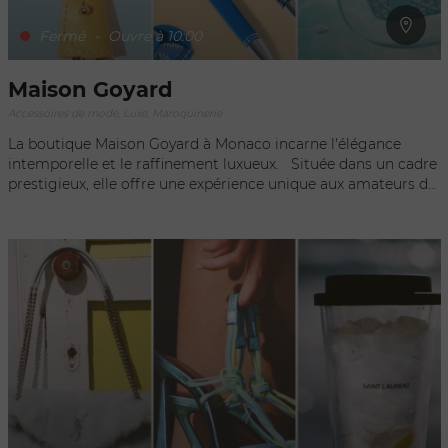
Fermé
-
Ouvre à 10:00
Maison Goyard
Accessoires de mode, Luxe, Maroquinerie
La boutique Maison Goyard à Monaco incarne l'élégance
intemporelle et le raffinement luxueux. Située dans un cadre
prestigieux, elle offre une expérience unique aux amateurs de
maroquinerie haut de gamme. Avec ses créations
emblématiques et son héritage artisanal séculaire, la
boutique invite ses visiteurs à découvrir l'art de voyager avec
style. Offrant une gamme exquise de bagages, sacs à main
et accessoires, Maison Goyard à Monaco demeure une
destination incontournable pour les connaisseurs en quête de
sophistication et de prestige.