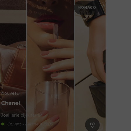
MONACO
Nouveau
Chanel
Joaillerie bijouterie
Ouvert - Ferme à 19:00