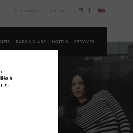
Pourquoi Access ?
Contact
ANTS
BARS & CLUBS
HOTELS
SERVICES
re
ifiés à
 pas