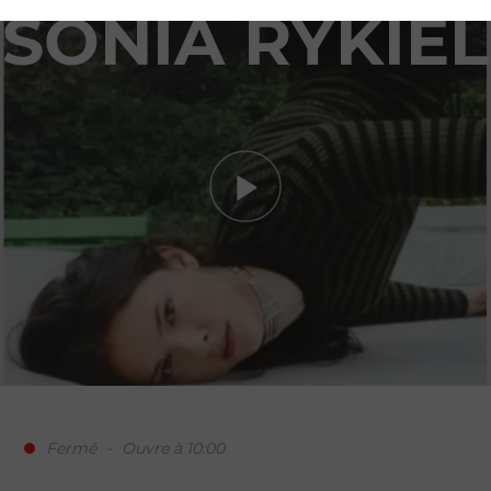
SONIA RYKIEL
Votre demande de réservatio
pour Sonia Rykiel
Fermé
-
Ouvre à 10:00