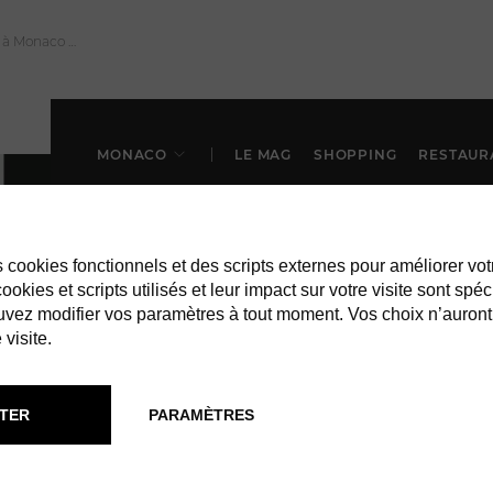
MONACO
LE MAG
SHOPPING
RESTAUR
es cookies fonctionnels et des scripts externes pour améliorer vot
okies et scripts utilisés et leur impact sur votre visite sont spéc
vez modifier vos paramètres à tout moment. Vos choix n’auront
 visite.
TER
PARAMÈTRES
SHOPPING À MONACO