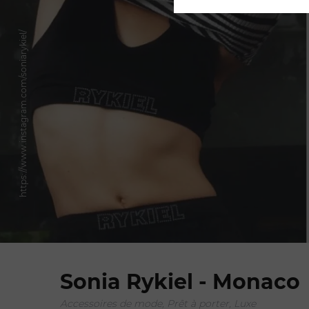
https://www.instagram.com/soniarykiel/
Sonia Rykiel - Monaco
Accessoires de mode, Prêt à porter, Luxe