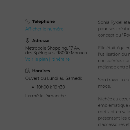
Téléphone
Sonia Rykiel ét
pour ses créatio
Afficher le numéro
concept du "Po
Adresse
Elle était égal
Metropole Shopping, 17 Av.
des Spélugues, 98000 Monaco
l'utilisation du
Voir le plan | Itinéraire
considérées co
mélange entre h
Horaires
Ouvert du Lundi au Samedi:
Son travail a eu
mode.
10h00 à 19h30
Fermé le Dimanche
Nichée au cœur
emblématique o
mettant en vale
présentant les 
d'accessoires e