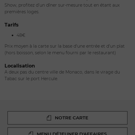
Show, profitez d’un dîner sur-mesure tout en étant aux
Les assiettes de Alessandro Cora, jeune chef italien,
premières loges.
séduisent les papilles des plus fins gourmets, de par des
Tarifs
recettes surprenantes aux saveurs d'Italie.
48€
Prix moyen à la carte sur la base d'une entrée et d'un plat
(hors boisson, selon le menu fourni par le restaurant)
Localisation
A deux pas du centre ville de Monaco, dans le virage du
Tabac sur le port Hercule.
ENVOYER
NOTRE CARTE
MENU DÉJEUNER D'AFFAIRES