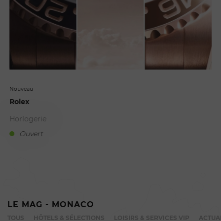
Nouveau
Rolex
Horlogerie
Ouvert
B
LE MAG - MONACO
TOUS
HÔTELS & SÉLECTIONS
LOISIRS & SERVICES VIP
ACTUA