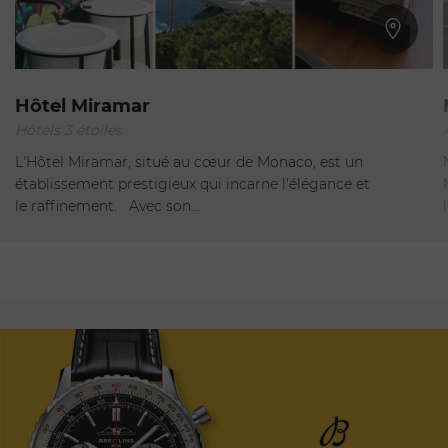
Monte-Carlo
Hôtel Miramar
Hôtels 3 étoiles
Ouvert
L'Hôtel Miramar, situé au cœur de Monaco, est un
établissement prestigieux qui incarne l'élégance et
le raffinement. Avec son…