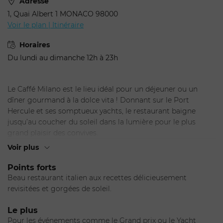
Votre demande de
Adresse
1, Quai Albert 1 MONACO 98000
réservation pour Caffé
Voir le plan | Itinéraire
Milano
Horaires
Du lundi au dimanche 12h à 23h
Adulte(s) *
Le Caffé Milano est le lieu idéal pour un déjeuner ou un
dîner gourmand à la dolce vita ! Donnant sur le Port
Hercule et ses somptueux yachts, le restaurant baigne
Enfants *
jusqu’au coucher du soleil dans la lumière pour le plus
grand plaisir des convives.
Au-delà de la vue imprenable, on s’y rend surtout pour sa
Choisissez une date
Voir plus
cuisine traditionnelle italienne. Les classiques recettes
subtilement revisitées vous feront voyager directement en
Points forts
Italie. Risotto aux Pistils de Safran, Ossobuco & Risotto,
Beau restaurant italien aux recettes délicieusement
Focaccia, Tiramisu... Générosité, saveurs et raffinement à
revisitées et gorgées de soleil.
l’état pur !
Le plus
Le Chef :
Pour les événements comme le Grand prix ou le Yacht