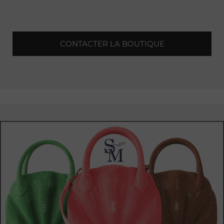
raffinement et de technologie.
Les montres Richard Mille, véritables bijoux de précision,
sont réputées pour leur design avant-gardiste et leurs
CONTACTER LA BOUTIQUE
matériaux
d'exception.
Vous aurez l'opportunité d'admirer une sélection
exclusive
de montres, chacune d'entre elles reflétant l'expertise et le
savoir-faire exceptionnel des artisans de la maison Richard
Mille. Chaque modèle est le fruit d'une recherche
minutieuse et d'une ingénierie de pointe, alliant esthétisme
et
performance.
Dans cet écrin
luxueux,
vous serez accompagné par une
équipe de professionnels passionnés, prêts à vous guider
dans le choix de la montre qui saura sublimer votre
poignet. Leur expertise et leur connaissance
approfondie
des collections Richard Mille vous permettront de vivre une
expérience unique et
personnalisée.