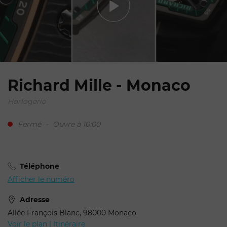
Richard Mille - Monaco
Horlogerie
Votre demande de
réservation pour Richard
Fermé
-
Ouvre à 10:00
Mille
Téléphone
Afficher le numéro
Adresse
Allée François Blanc, 98000 Monaco
Voir le plan | Itinéraire