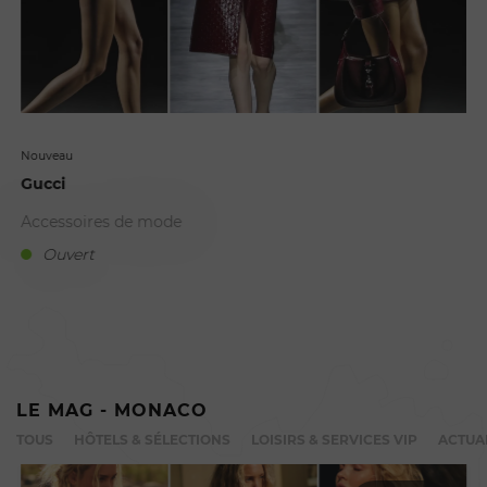
Nouveau
Gucci
Accessoires de mode
Ouvert
LE MAG - MONACO
TOUS
HÔTELS & SÉLECTIONS
LOISIRS & SERVICES VIP
ACTUA