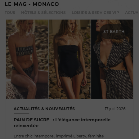
LE MAG - MONACO
TOUS
HÔTELS & SÉLECTIONS
LOISIRS & SERVICES VIP
ACTUA
ST BARTH
ACTUALITÉS & NOUVEAUTÉS
17 juil. 2026
PAIN DE SUCRE : L'élégance intemporelle
réinventée
Entre chic intemporel, imprimé Liberty, féminité