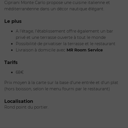
Cipriani Monte Carlo propose une cuisine italienne et
Réservation uniquement par téléphone
méditerranéenne dans un décor nautique élégant.
Transport
: Autobus de Monaco Lignes 1, 5 et 6
Arrêt
Portier
Le plus
A l'étage, l'établissement offre également un bar
privé et une terrasse ouverte à tout le monde
Possibilité de privatiser la terrasse et le restaurant
Livraison à domicile avec
MR Room Service
Tarifs
68€
Prix moyen à la carte sur la base d'une entrée et d'un plat
(hors boisson, selon le menu fourni par le restaurant)
Localisation
Rond point du portier.