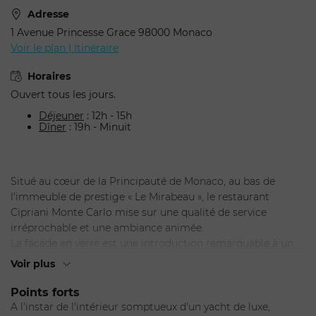
Adresse
1 Avenue Princesse Grace 98000 Monaco
Voir le plan | Itinéraire
Horaires
Ouvert tous les jours.
Déjeuner
: 12h - 15h
Dîner
: 19h - Minuit
Situé au cœur de la Principauté de Monaco, au bas de
l'immeuble de prestige « Le Mirabeau », le restaurant
Cipriani Monte Carlo mise sur une qualité de service
irréprochable et une ambiance animée.
La façade en verre est une introduction remarquable à un
intérieur raffiné et chaleureux. Assis dans les fauteuils en
Voir plus
cuir brun de signature Cipriani, vous n'avez plus qu'à
apprécier cet univers nautique où miroirs et murs en
Points forts
acajou et acier poli viennent se fondre aux sols en marbre.
A l'instar de l'intérieur somptueux d'un yacht de luxe,