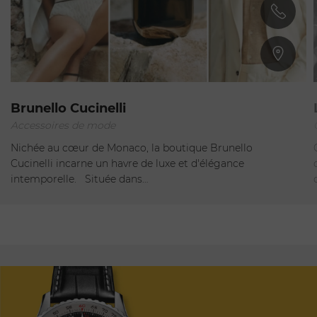
Monte-Carlo
Brunello Cucinelli
Accessoires de mode
Fermé
Nichée au cœur de Monaco, la boutique Brunello
Cucinelli incarne un havre de luxe et d'élégance
intemporelle. Située dans…