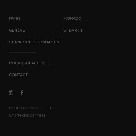
PARIS
MONACO
GENÈVE
ST BARTH
ST-MARTIN L ST-MAARTEN
POURQUOI ACCESS ?
CONTACT
Mentions légales – CGU –
Charte des données