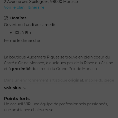
2 Avenue des Spélugues, 98000 Monaco
Voir le plan | Itinéraire
Horaires
Ouvert du Lundi au samedi:
10h à 19h
Fermé le dimanche
La boutique Audemars Piguet se trouve en plein coeur du
Carré d'Or de Monaco, à quelques pas de la Place du Casino
et à
proximité
du circuit du Grand Prix de Monaco.
ENVOYER
Dans un environnement artistique
original,
inspiré du siège
de l'entreprise au Brassus, les visiteurs peuvent parcourir
Voir plus
toute la collection de montres de luxe ainsi que des designs
exclusifs.
Points forts
Un accueil VIP, une équipe de professionnels passionnés,
Reconnue pour sa réputation d'excellence et de
savoir-
une ambiance chaleureuse.
faire,
Audemars Piguet est ouverte toute l'année pour vous