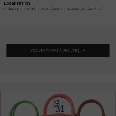
accueillir.
Localisation
A deux pas de la Place du Casino, au cœur du Carré d'Or.
La boutique a une
atmosphère
amicale, où le personnel
passionné est toujours prêt à vous aider.
CONTACTER LA BOUTIQUE