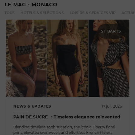
LE MAG - MONACO
TOUS
HÔTELS & SÉLECTIONS
LOISIRS & SERVICES VIP
ACTUA
ST BARTS
NEWS & UPDATES
17 juil. 2026
PAIN DE SUCRE : Timeless elegance reinvented
Blending timeless sophistication, the iconic Liberty floral
print, elevated swimwear, and effortless French Riviera