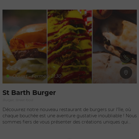
des plats simples et street food ainsi que des desserts maison
comme le Baba exotique et la mousse au chocolat liégeoise.
Entre les noodles box, les riz sautés au wok à la minute et les
brochettes yakitoris, sans oublier les nems et burgers Sando
au poulet frit, découvrez des saveurs d’Asie servies dans des
packagings parfaits pour manger entre amis, en famille
comme au bureau.
€
€
€
€
Ouvert - Ferme à 21:30
St Barth Burger
Burger, Street food
Découvrez notre nouveau restaurant de burgers sur l'île, où
chaque bouchée est une aventure gustative inoubliable ! Nous
sommes fiers de vous présenter des créations uniques qui
sortent de l'ordinaire, comme notre fameux Bokit Burger, un
mélange parfait de saveurs locales et de street food qui ravira