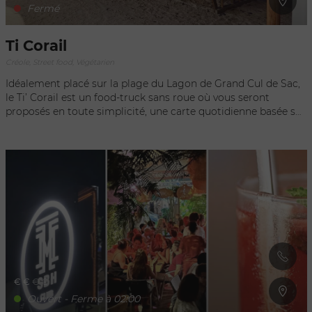
Fermé
Ti Corail
Créole, Street food, Végétarien
Idéalement placé sur la plage du Lagon de Grand Cul de Sac,
le Ti’ Corail est un food-truck sans roue où vous seront
proposés en toute simplicité, une carte quotidienne basée sur
les produits issus de la pêche local parfumés d'épices
caribéennes. De l’entrée au dessert, tout est préparé sur-
place en fonction de l’arrivage du jour et l’inspiration du chef.
Ouvert uniquement pour le Déjeuner du Mercredi au
Dimanche, il vous est recommandé d'y réserver l’une des 5
tables où vous pourrez déguster leurs délicieuses spécialités
les pieds dans le sable !
€
€
€
€
Ouvert - Ferme à 02:00