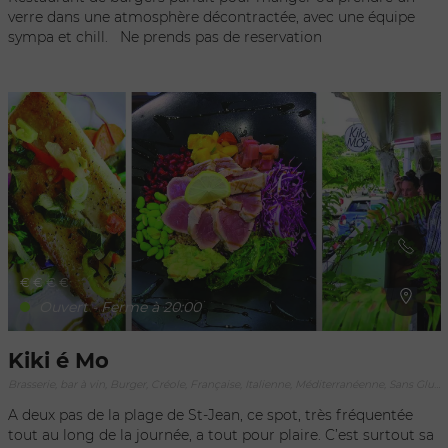
Select une adresse culte connue bien au-delà des Caraïbes.
verre dans une atmosphère décontractée, avec une équipe
Aujourd'hui encore, l'établissement demeure un symbole du
sympa et chill. Ne prends pas de reservation
Saint-Barth authentique, celui des rencontres, de la
convivialité et de la simplicité. Plus qu'un restaurant, Le Select
représente une part vivante de l'histoire de l'île et continue
d'accueillir chaque jour une clientèle locale et internationale
venue partager un moment dans l'une des adresses les plus
emblématiques de Gustavia.
€
€
€
€
Ouvert - Ferme à 20:00
Kiki é Mo
Brasserie, bar à vin, Burger, Créole, Française, Italienne, Méditerranéenne, Sans Gluten, Street food, Vegan, Végétarien, World fusion
A deux pas de la plage de St-Jean, ce spot, très fréquentée
tout au long de la journée, a tout pour plaire. C’est surtout sa