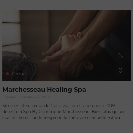
pour femmes mais aussi pour hommes (Dos, Torse, Visage);
un soin complet beauté des pieds et des mains comprenant
soin des cuticules, gommage, râpe, nettoyage, massage ré-
hydratant & pose de vernis simple (possibilité également
d’onglerie à la demande) ou encore des soins du visage.
Grâce à son expérience en tant de Spa Praticienne dans
différents instituts de luxe, elle a été formée à diverses
techniques de marques qu’elle complète d’un savoir-faire
acquis durant son mini-tour du monde (Thaïlande, Nouvelle
Zélande, Australie, Nouvelle Calédonie, etc). Avec ses
massages sur-mesure basés sur l’intuition, elle arrivera à
retirer toutes vos tensions en douceur.
Fermé
Marchesseau Healing Spa
Massage, - Massage à domicile
Situé en plein cœur de Gustavia, faites une pause 100%
détente à Spa By Christophe Marchesseau. Bien plus qu'un
spa, le lieu est un kiné-spa où la thérapie manuelle est au
cœur des massages, soins corps et visage et exercices
posturaux. L'équipe de praticiens et Christophe Marchesseau,