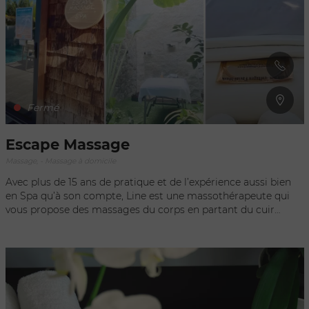
apportant le maximum de bienfaits (moins de tension
musculaire, meilleure circulation et relaxation, augmentation
mobilité et souplesse, réduction des maux de tête, des
insomnies, du stress et même de l'anxiété, etc) Je travaille
maintenant aussi au Ti Salon à Gustavia ou je faire propose
des soins esthétique, soin de visage/ épilations. Puis je ajouter
mes tarifs avec celui de villa/yacht?
Fermé
Escape Massage
Massage, - Massage à domicile
Avec plus de 15 ans de pratique et de l’expérience aussi bien
en Spa qu’à son compte, Line est une massothérapeute qui
vous propose des massages du corps en partant du cuir
chevelu jusqu’aux orteils, à domicile ou dans un cadre
paradisiaque en cabine traditionnelle. Ses mains à la fois
fortes, intelligentes et animées d’une douceur innée
s’adaptent à vous grâce à diverses techniques et
s’accompagnent de pierres Terahertz pour éliminer les
tensions, ainsi que d’un masque au collagène, or et organique
pour raviver votre visage. Découvrez aussi sans plus attendre