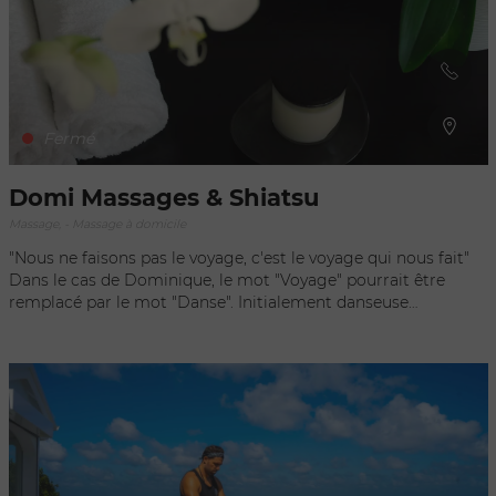
ses soins du visage à base de cosmétiques bios ou encore son
massage spécial CBD avec son masque en tissu Greeneo
CBD pour une ultime relaxation !
Fermé
Domi Massages & Shiatsu
Massage, - Massage à domicile
"Nous ne faisons pas le voyage, c'est le voyage qui nous fait"
Dans le cas de Dominique, le mot "Voyage" pourrait être
remplacé par le mot "Danse". Initialement danseuse
professionnelle, c'est la pratique de cette dernière qui l'a
menée à New-york. Elle étudie au "Swedish Institute", fameuse
école pour son cursus de massage, elle obtient son diplôme
de "Massage Therapist" en 1989. Arrivée à St Barth depuis
1998, Dominique met ses 25 ans d'expérience à votre service
en vous proposant : un "Swedish Massage"; une "Reflexologie
plantaire"; un "Shiatsu"et s'inspirant de ces trois différentes
techniques son "Massage Signature". Pour répondre à votre