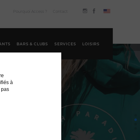
Pourquoi Access ?
Contact
ANTS
BARS & CLUBS
SERVICES
LOISIRS
re
ifiés à
 pas