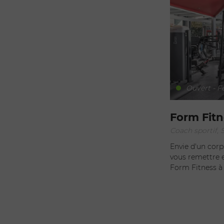
Ouvert - F
Form Fitn
Coach sportif, 
Envie d'un corp
vous remettre e
Form Fitness à 
complémentarité
coachs. Organis
(Crossfit en ext
plateau cardio, salle de c
d'un accès libr