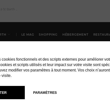
RTH
LE MAG
SHOPPING
HÉBERGEMENT
RESTAUR
es cookies fonctionnels et des scripts externes pour améliorer vot
okies et scripts utilisés et leur impact sur votre visite sont spéc
vez modifier vos paramètres à tout moment. Vos choix n’auront
 visite.
À ST BARTH
SERVICES
TER
PARAMÈTRES