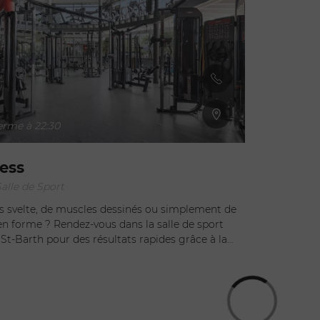
erme à 22:30
ess
Salle de Sport
s svelte, de muscles dessinés ou simplement de
n forme ? Rendez-vous dans la salle de sport
St-Barth pour des résultats rapides grâce à la
 des cours collectifs et à la pédagogie des
é sur 2 niveaux, profitez de 5 espaces sportifs
érieur, plateau musculation intérieure/extérieure,
ours collectifs) Cours collectifs Au-delà
e aux machines, la salle de sport propose des