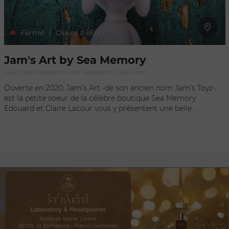
Fermé
-
Ouvre à 16:00
Jam's Art by Sea Memory
Luxe, Objets d'exception, Art, Décoration, Galerie d'art
Ouverte en 2020, Jam’s Art -de son ancien nom Jam’s Toyz-,
est la petite soeur de la célèbre boutique Sea Memory.
Edouard et Claire Lacour vous y présentent une belle
sélection de pièces d’exception. Issues pour la plupart d
‘éditions limitées et régulièrement en exemplaires uniques,
les oeuvres de Jam’s Art représentent un éventail non-
exhaustif du Street Pop Art et des artistes les plus incroyables
de la dernière décennie. Laissez vous surprendre et
émerveiller par les créations de Matt Gondek, Fidia
Faschaletti, Marcel Wanders, Kaws, David Kracov, What is
Name, Original’Art, Marc Boffin, Natan Elkanovich, Fools
Paradise, Josh Mayhem, François Bel… Si les supports et les
styles y sont variés, l’authenticité et l’originalité y seront
toujours au rendez-vous. Edouard vous partagera sa passion