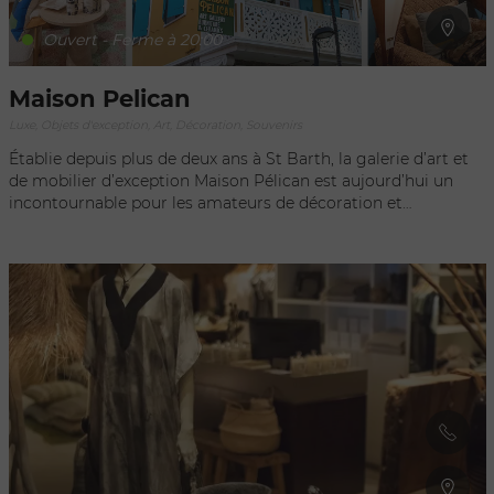
Ouvert - Ferme à 20:00
Maison Pelican
Luxe, Objets d'exception, Art, Décoration, Souvenirs
Établie depuis plus de deux ans à St Barth, la galerie d’art et
de mobilier d’exception Maison Pélican est aujourd’hui un
incontournable pour les amateurs de décoration et
d’aménagement d’intérieur où mille et une pièces, histoires
et coups de cœur vous attendent. Assurément de caractère,
singulière ou bien hors-du-commun, les attributs manquent
pour qualifier la considérable collection d’art et de mobilier,
pépites chinées, pièces extravagantes et même jeux
d’intérieur et d’extérieur qu’abrite la Maison Pélican.
Plusieurs étages d’exposition, un shop/concept et quelques
centaines de pièces d’exception de design mid-century allant
de la céramique de Vallauris à des sculptures ethniques ou la
peinture contemporaine. Retrouvez-y des lithographies de
Ben ou Cocteau, affiches vintage d’exposition, peintures de
Pierre Malbec, Gangemi, Claude Viallat, Erro ou Antonio
Ségui. Des fresques et céramiques de Julien et Roger Capron,