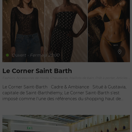
collection, toutes représentatives de l'élégance intemporelle
propre à la marque. La boutique Louis Vuitton à Saint-
Barthélemy incarne ainsi l'alliance parfaite entre l'héritage
prestigieux de la maison et l'atmosphère enchanteresse de
l'île, offrant aux passionnés de mode une expérience
inoubliable au cœur du luxe contemporain.
Ouvert - Ferme à 20:00
Le Corner Saint Barth
Fashion, Accessoires de mode, Chaussures, Maillots de bain, Prêt à porter, Articles de sport, Luxe, Joaillerie bijouterie, Maroquinerie, Objets d'exception, Souvenirs
Le Corner Saint-Barth Cadre & Ambiance Situé à Gustavia,
capitale de Saint-Barthélemy, Le Corner Saint-Barth s'est
imposé comme l'une des références du shopping haut de
gamme sur l'île. Ce concept store unique rassemble une
sélection pointue de marques internationales, de créateurs
contemporains et de collections exclusives dans un
environnement résolument moderne et inspirant. Au cœur
du principal quartier commerçant de Saint-Barth, Le Corner