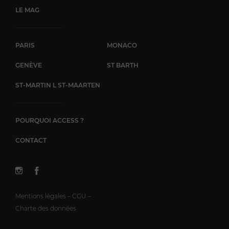
LE MAG
PARIS
MONACO
GENÈVE
ST BARTH
ST-MARTIN L ST-MAARTEN
POURQUOI ACCESS ?
CONTACT
Mentions légales – CGU –
Charte des données