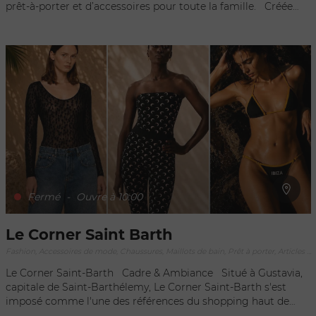
prêt-à-porter et d’accessoires pour toute la famille. Créée
par un couple amoureux du mode de vie insulaire, la boutique
vous propose des collections inédites type « beachwear » et «
casualwear » renouvelées toute l’année. Des robes aux
casquettes en passant par les pochettes et les sweatshirts,
tout est proposé avec la volonté de travailler avec des
matières eco-friendly et des produits naturels comme le
coton organique. Découvrez l’espace spécialement dédié aux
articles de plage dans la boutique située au niveau du Pearl
Beach et gagnez du temps pour vos emplettes d’avant
bronzette !
Fermé
-
Ouvre à 10:00
Le Corner Saint Barth
Fashion, Accessoires de mode, Chaussures, Maillots de bain, Prêt à porter, Articles de sport, Luxe, Joaillerie bijouterie, Maroquinerie, Objets d'exception, Souvenirs
Le Corner Saint-Barth Cadre & Ambiance Situé à Gustavia,
capitale de Saint-Barthélemy, Le Corner Saint-Barth s'est
imposé comme l'une des références du shopping haut de
gamme sur l'île. Ce concept store unique rassemble une