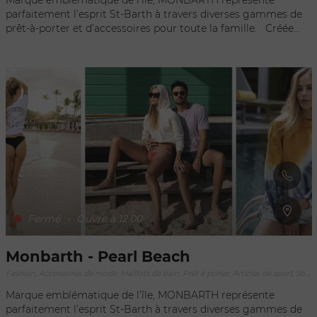
Marque emblématique de l’île, MONBARTH représente
parfaitement l’esprit St-Barth à travers diverses gammes de
prêt-à-porter et d’accessoires pour toute la famille. Créée
par un couple amoureux du mode de vie insulaire, la boutique
vous propose des collections inédites type « beachwear » et «
casualwear » renouvelées toute l’année. Des robes aux
casquettes en passant par les pochettes et les sweatshirts,
tout est proposé avec la volonté de travailler avec des
matières eco-friendly et des produits naturels comme le
coton organique. Découvrez le style décontracté « Monbarth
» et offrez un bout de paradis à vos proches avec les gammes
« From St Barth With Love » disponibles dans votre espace
dédié à Gustavia.
Fermé
-
Ouvre à 12:00
Monbarth - Pearl Beach
Fashion, Accessoires de mode, Maillots de bain, Prêt à porter, Articles de sport, Souvenirs
Marque emblématique de l’île, MONBARTH représente
parfaitement l’esprit St-Barth à travers diverses gammes de