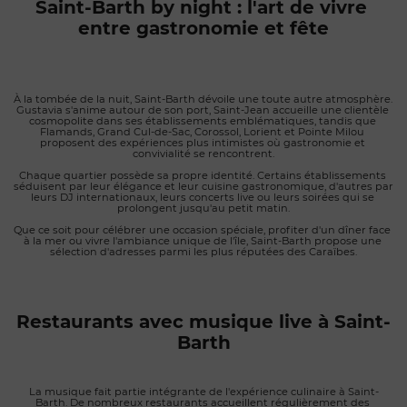
Saint-Barth by night : l'art de vivre 
chanteur américain Jimmy Buffett, qui fréquentait
entre gastronomie et fête
régulièrement l'établissement lors de ses séjours sur l'île.
Inspiré par l'ambiance unique des lieux, il popularisa le
fameux « Cheeseburger in Paradise », contribuant à faire du
Select une adresse culte connue bien au-delà des Caraïbes.
À la tombée de la nuit, Saint-Barth dévoile une toute autre atmosphère. 
Aujourd'hui encore, l'établissement demeure un symbole du
Gustavia s'anime autour de son port, Saint-Jean accueille une clientèle 
Saint-Barth authentique, celui des rencontres, de la
cosmopolite dans ses établissements emblématiques, tandis que 
Flamands, Grand Cul-de-Sac, Corossol, Lorient et Pointe Milou 
convivialité et de la simplicité. Plus qu'un restaurant, Le Select
proposent des expériences plus intimistes où gastronomie et 
convivialité se rencontrent.
représente une part vivante de l'histoire de l'île et continue
d'accueillir chaque jour une clientèle locale et internationale
Chaque quartier possède sa propre identité. Certains établissements 
séduisent par leur élégance et leur cuisine gastronomique, d'autres par 
venue partager un moment dans l'une des adresses les plus
leurs DJ internationaux, leurs concerts live ou leurs soirées qui se 
prolongent jusqu'au petit matin.
emblématiques de Gustavia.
Que ce soit pour célébrer une occasion spéciale, profiter d'un dîner face 
à la mer ou vivre l'ambiance unique de l'île, Saint-Barth propose une 
sélection d'adresses parmi les plus réputées des Caraïbes.
Restaurants avec musique live à Saint-
Barth
La musique fait partie intégrante de l'expérience culinaire à Saint-
Barth. De nombreux restaurants accueillent régulièrement des 