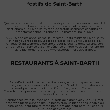
festifs de Saint-Barth
Que vous recherchiez un dîner romantique, une soirée animée avec DJ, 
un restaurant avec musique live, un beach club ou une adresse 
gastronomique, Saint-Barth regorge d'établissements capables de 
transformer chaque repas en un moment inoubliable.
ACCESS a sélectionné les meilleurs restaurants festifs de Saint-Barth 
afin de vous faire découvrir les adresses les plus réputées de l'île. 
Chaque établissement a été choisi pour la qualité de sa cuisine, son 
ambiance, son service et son expérience unique, vous permettant de 
vivre pleinement l'art de vivre exceptionnel des Caraïbes.
RESTAURANTS À SAINT-BARTH
Saint-Barth est l'une des destinations gastronomiques les plus 
prestigieuses des Caraïbes. Des plages de Saint-Jean à Gustavia, en 
passant par Flamands, Grand Cul-de-Sac, Lorient, Corossol ou 
Colombier, l'île propose une remarquable diversité de restaurants pour 
toutes les envies.
Commencez votre journée par un petit-déjeuner avec vue sur la mer, 
profitez d'un déjeuner dans un beach club les pieds dans le sable ou 
installez-vous sur une terrasse panoramique pour admirer les eaux 
turquoise des Caraïbes.