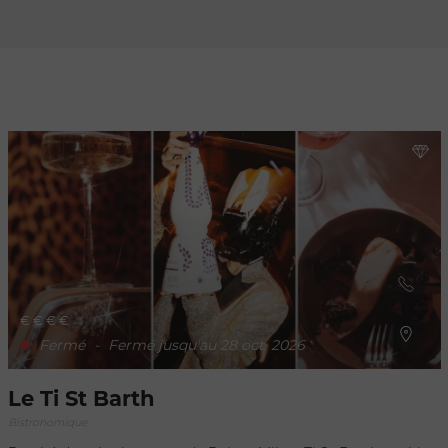
Rafraîchir au
déplacement
de la carte
€
€
€
€
Fermé
-
Fermé jusqu'au 28 oct. 2026
Le Ti St Barth
Bistronomique