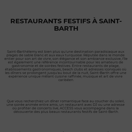
est devenu au fil des années un symbole du patrimoine local
et un passage obligé pour tous ceux qui souhaitent
s'imprégner de l'histoire et de l'âme de l'île. Cuisine La
cuisine du Select privilégie la simplicité, la convivialité et les
RESTAURANTS FESTIFS À SAINT-
recettes qui ont fait sa réputation. La carte propose une
BARTH
sélection de burgers, sandwiches, salades, snacks et plats
décontractés servis dans une ambiance chaleureuse et sans
prétention. L'établissement est particulièrement célèbre
pour son légendaire Cheeseburger in Paradise, devenu une
Saint-Barthélemy est bien plus qu'une destination paradisiaque aux 
véritable icône auprès des visiteurs internationaux. Préparé
plages de sable blanc et aux eaux turquoise. Réputée dans le monde 
selon la tradition de la maison, ce burger emblématique
entier pour son art de vivre, son élégance et son ambiance exclusive, l'île 
est également une référence incontournable pour les amateurs de 
attire depuis des décennies les amateurs de cuisine simple et
gastronomie et de soirées festives. Entre restaurants de plage, 
établissements gastronomiques, beach clubs et adresses iconiques où 
authentique venus découvrir l'un des plats les plus célèbres de
les dîners se prolongent jusqu'au bout de la nuit, Saint-Barth offre une 
Saint-Barth. Au-delà de cette spécialité, Le Select propose
expérience unique mêlant cuisine raffinée, musique et art de vivre 
caribéen.
également plusieurs classiques de la cuisine américaine et
caribéenne, parfaits pour un déjeuner rapide, une pause entre
deux activités ou un moment convivial entre amis au cœur de
Gustavia. L'Histoire & L'Héritage du Select L'histoire du
Que vous recherchiez un dîner romantique face au coucher du soleil, 
une soirée animée entre amis, un restaurant avec DJ ou une adresse 
Select est intimement liée à celle de Saint-Barthélemy. Fondé
où profiter de concerts live, ACCESS vous accompagne dans la 
par Marius Stakelborough en 1949, l'établissement a traversé
découverte des plus beaux restaurants festifs de Saint-Barth.
les époques tout en conservant son identité d'origine et son
rôle central dans la vie locale. Le Select a acquis une
renommée internationale grâce à sa relation avec le célèbre