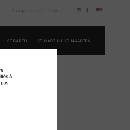
Pourquoi Access ?
Contact
ST BARTH
ST-MARTIN L ST-MAARTEN
re
ifiés à
 pas