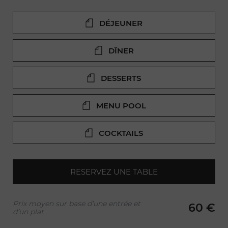
DÉJEUNER
DÎNER
DESSERTS
MENU POOL
COCKTAILS
RESERVEZ UNE TABLE
Prix moyen sur base d’une entrée et
60 €
d’un plat