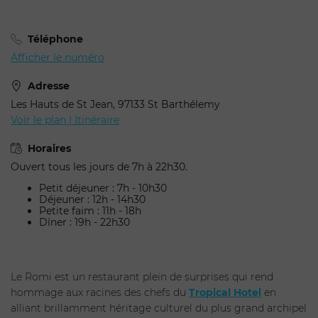
Votre demande de
réservation pour Romi -
Téléphone
Hôtel Tropical
Afficher le numéro
Adresse
Les Hauts de St Jean, 97133 St Barthélemy
Voir le plan | Itinéraire
Adulte(s) *
Horaires
Enfants *
Ouvert tous les jours de 7h à 22h30.
Petit déjeuner : 7h - 10h30
Déjeuner : 12h - 14h30
Choisissez une date
Petite faim : 11h - 18h
Dîner : 19h - 22h30
Le Romi est un restaurant plein de surprises qui rend
hommage aux racines des chefs du
Tropical Hotel
en
alliant brillamment héritage culturel du plus grand archipel