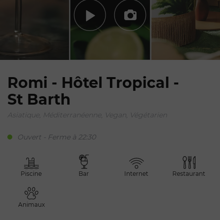
Romi - Hôtel Tropical -
St Barth
Asiatique, Méditerranéenne, Vegan, Végétarien
Ouvert - Ferme à 22:30
Piscine
Bar
Internet
Restaurant
Animaux