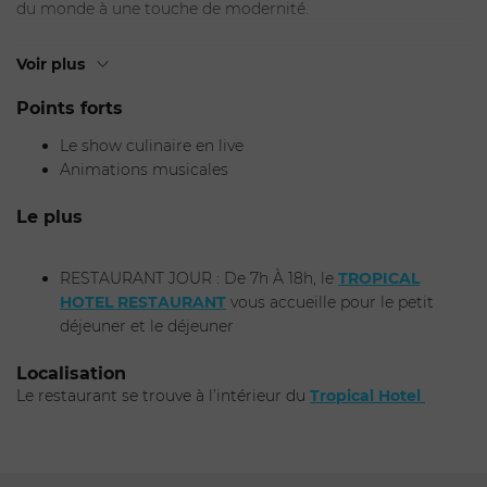
du monde à une touche de modernité.
Commencez la soirée par leurs cocktails innovants
Voir plus
accompagnés d’
indo-tapas
avant de succomber à la
dégustation d’une
carte de satays
et
plats signatures
Points forts
rythmés par un
show-cooking
.
Le show culinaire en live
Animations musicales
Pour vous proposer une immersion à 360°, DJ sets et
sélections musicales d’exception accompagneront votre
Le plus
trajet.
RESTAURANT JOUR : De 7h À 18h, le
TROPICAL
HOTEL RESTAURANT
vous accueille pour le petit
ENVOYER
déjeuner et le déjeuner
Localisation
Le restaurant se trouve à l’intérieur du
Tropical Hotel