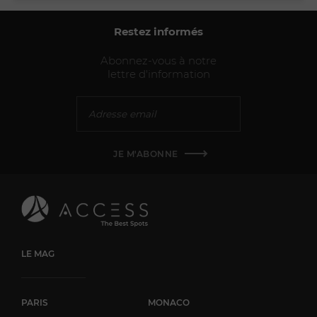
HÔTELS & SÉLECTIONS
4 août 2026
EDEN ROCK : Chaque séjour commence par une
histoire
Surplombant les eaux cristallines de la baie de Saint-Jean,
Eden Rock est bien plus qu'un hôtel de luxe : c'est un lieu où
hospitalité d'exception, art de