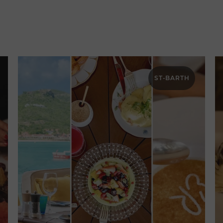
H
ST-BARTH