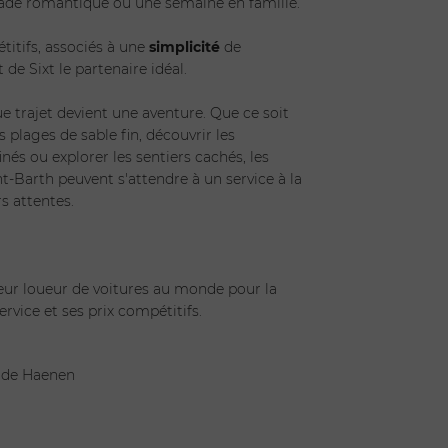
ade romantique ou une semaine en famille.
titifs, associés à une
simplicité
de
t de Sixt le partenaire idéal.
ue trajet devient une aventure. Que ce soit
 plages de sable fin, découvrir les
inés ou explorer les sentiers cachés, les
nt-Barth peuvent s'attendre à un service à la
s attentes.
leur loueur de voitures au monde pour la
ervice et ses prix compétitifs.
 de Haenen