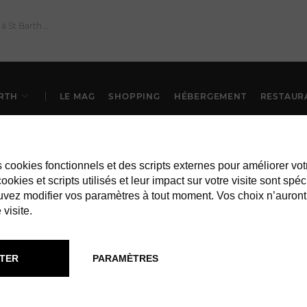
RTH
LE MAG
SHOPPING
HÉBERGEMENT
RESTAUR
es cookies fonctionnels et des scripts externes pour améliorer vot
okies et scripts utilisés et leur impact sur votre visite sont spéc
vez modifier vos paramètres à tout moment. Vos choix n’auront
 visite.
TER
PARAMÈTRES
SERVICES À ST BARTH