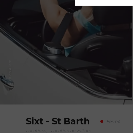
© Hugo Allard
Sixt - St Barth
Fermé
Locations, - Location de voiture