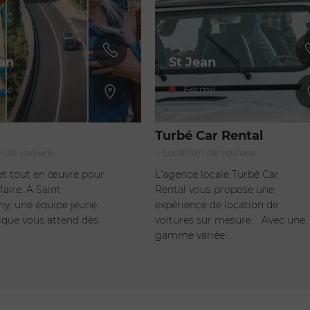
ean
St Jean
mé
Fermé
Turbé Car Rental
n de voiture
- Location de voiture
et tout en œuvre pour
L'agence locale Turbé Car
faire. A Saint
Rental vous propose une
y, une équipe jeune
expérience de location de
que vous attend dès
voitures sur mesure. Avec une
gamme variée…