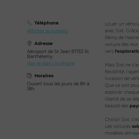
Téléphone
Louer un véhicul
avec Sixt. Grâc
Afficher le numéro
Rémy de Haenen,
Adresse
voiture dès leur
vers
l'explorati
Aéroport de St Jean 97133 St
Barthélemy
Voir le plan | Itinéraire
Mais Sixt ne s'a
flexibilité, l'a
Horaires
livraison de véh
Ouvert tous les jours de 8h à
Que ce soit pou
18h.
explorer chaque 
liberté de se d
beauté des
pay
Choisir Sixt, c'
Les voitures
so
modèles attraya