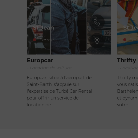
St Jean
St J
Fermé
Fer
Europcar
Thrifty
- Location de voiture
- Locatio
Europcar, situé à l'aéroport de
Thrifty m
Saint-Barth, s'appuie sur
vous satis
l'expertise de Turbé Car Rental
Barthélem
pour offrir un service de
et dynami
location de…
votre…