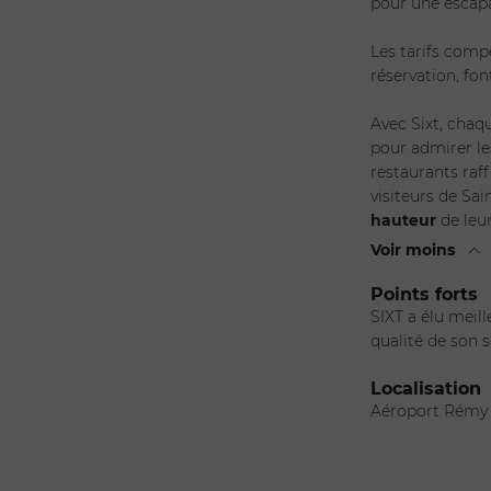
pour une escap
Les tarifs compé
réservation, fon
Avec Sixt, chaq
pour admirer les
restaurants raff
visiteurs de Sai
hauteur
de leur
Voir moins
Points forts
SIXT a élu meil
qualité de son s
Localisation
Aéroport Rémy