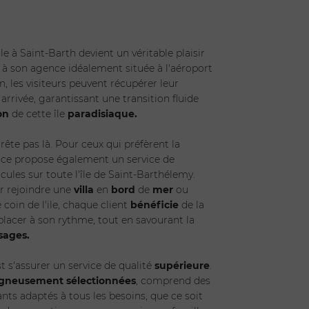
e à Saint-Barth devient un véritable plaisir
e à son agence idéalement située à l'aéroport
 les visiteurs peuvent récupérer leur
 arrivée, garantissant une transition fluide
on
de cette île
paradisiaque.
rrête pas là. Pour ceux qui préfèrent la
gence propose également un service de
icules sur toute l'île de Saint-Barthélemy.
r rejoindre une
villa
en
bord
de
mer
ou
coin de l'ile, chaque client
bénéficie
de la
éplacer à son rythme, tout en savourant la
sages.
est s'assurer un service de qualité
supérieure
.
igneusement
sélectionnées
, comprend des
nts adaptés à tous les besoins, que ce soit