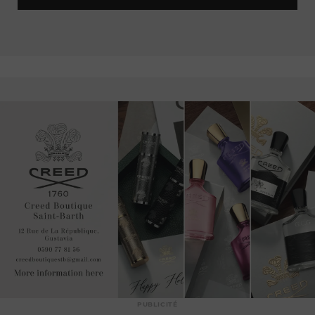
sincère de la gastronomie.
Une sélection pointue de
vins et cocktails signature
viendra compléter cette expérience sensorielle, promettant
de faire de
Pablo
une adresse phare des nuits de Saint-
Barth.
Rendez-vous en
novembre
pour découvrir cette
nouvelle
destination culinaire
qui s’apprête à redéfinir l’art de vivre
à Gustavia.
PUBLICITÉ