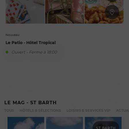
Nouveau
Le Patio - Hôtel Tropical
Ouvert - Ferme à 18:00
S
LE MAG - ST BARTH
TOUS
HÔTELS & SÉLECTIONS
LOISIRS & SERVICES VIP
ACTUA
ST BARTH