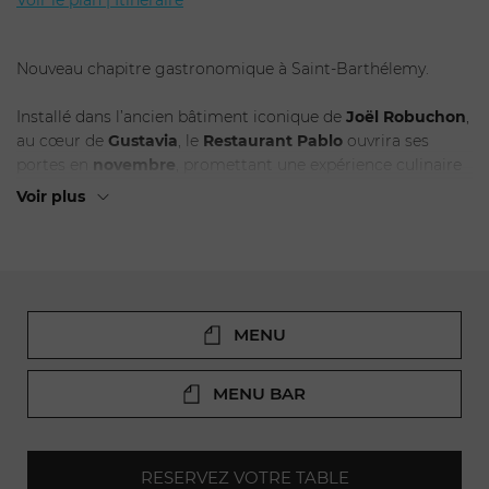
Voir le plan | Itinéraire
Nouveau chapitre gastronomique à Saint-Barthélemy.
Installé dans l’ancien bâtiment iconique de
Joël Robuchon
,
au cœur de
Gustavia
, le
Restaurant Pablo
ouvrira ses
portes en
novembre
, promettant une expérience culinaire
inédite entre
élégance contemporaine et héritage
Voir plus
gastronomique
.
Pensé comme un lieu de partage et d’émotion,
Pablo
revisite les classiques de la cuisine méditerranéenne avec
des influences modernes, dans une atmosphère à la fois
raffinée et conviviale.
MENU
Le design du lieu rend hommage à l’esprit du bâtiment
d’origine tout en y insufflant une
nouvelle énergie créative
MENU BAR
– un espace lumineux, ouvert sur le port, où les soirées
s’annoncent vibrantes et raffinées.
La carte mettra à l’honneur des
produits frais et de saison
,
RESERVEZ VOTRE TABLE
sublimés par un savoir-faire artisanal et une approche