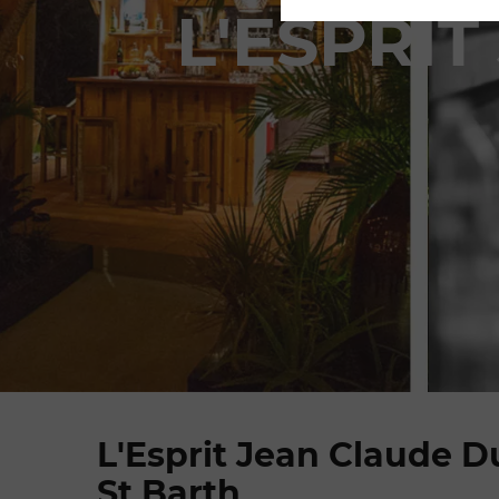
L'ESPRI
L'Esprit Jean Claude D
St Barth