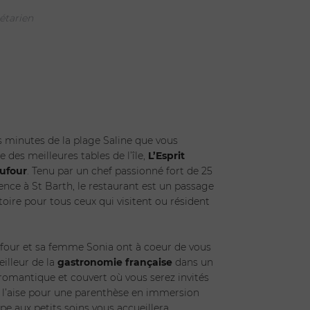
Dufour
étarien
(s) *
Enfants *
issez une date
s minutes de la plage Saline que vous
e des meilleures tables de l’île,
L’Esprit
ufour
. Tenu par un chef passionné fort de 25
ence à St Barth, le restaurant est un passage
toire pour tous ceux qui visitent ou résident
four et sa femme Sonia ont à coeur de vous
eilleur de la
gastronomie française
dans un
romantique et couvert où vous serez invités
 l’aise pour une parenthèse en immersion
pe aux petits soins vous accueillera