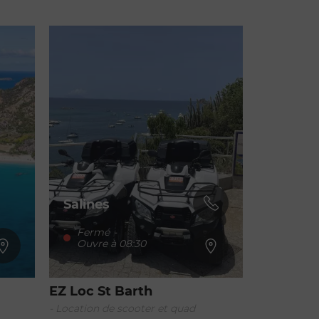
Salines
Fermé
-
Ouvre à 08:30
EZ Loc St Barth
- Location de scooter et quad