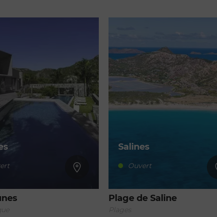
es
Salines
ert
Ouvert
unes
Plage de Saline
que
Plages