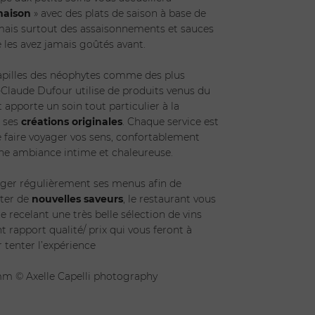
maison
» avec des plats de saison à base de
ais surtout des assaisonnements et sauces
ENVOYER
les avez jamais goûtés avant.
papilles des néophytes comme des plus
-Claude Dufour utilise de produits venus du
 apporte un soin tout particulier à la
e ses
créations originales
. Chaque service est
e faire voyager vos sens, confortablement
une ambiance intime et chaleureuse.
nger régulièrement ses menus afin de
nter de
nouvelles saveurs
, le restaurant vous
e recelant une très belle sélection de vins
t rapport qualité/ prix qui vous feront à
 tenter l’expérience
m © Axelle Capelli photography