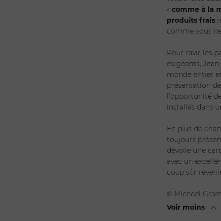
«
comme à la 
produits frais
m
comme vous ne 
Pour ravir les 
exigeants, Jean
monde entier et
présentation d
l’opportunité d
installés dans 
En plus de cha
toujours prése
dévoile une cart
avec un excellen
coup sûr revenir
© Michael Gram
Voir moins