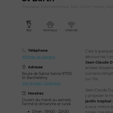
Française, Gastronomique, Sans Gluten, Vegan, Vég
Adulte
Bar
Animaux
Internet
Chois
Téléphone
C’est à quelque
découvrirez l’un
Afficher le numéro
Jean-Claude D
Adresse
années d’expéri
culinaire obliga
Route de Saline Saline 97133
St Barthélémy
sur l’île.
Voir le plan | Itinéraire
Jean-Claude Du
Horaires
y proposer le m
Ouvert du mardi au samedi.
jardin tropical
Fermé le dimanche et lundi.
à vous mettre à
Dîner : 19h00 - 22h30
totale. Une équi