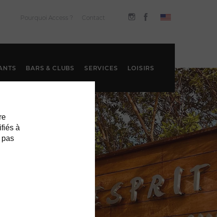
Pourquoi Access ?
Contact
ANTS
BARS & CLUBS
SERVICES
LOISIRS
re
ifiés à
 pas