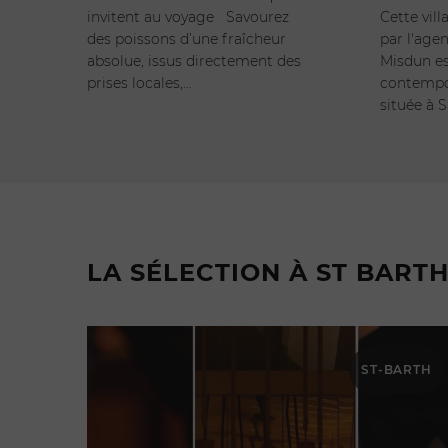
invitent au voyage Savourez
Cette vil
des poissons d’une fraîcheur
par l'age
absolue, issus directement des
Misdun est
prises locales,…
contempo
située à S
LA SÉLECTION À ST BART
ST-BARTH