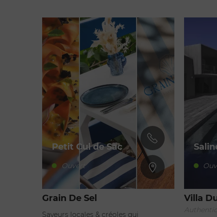
Petit Cul de Sac
Salin
Ouvert
Ouv
Grain De Sel
Villa D
Authenti
Saveurs locales & créoles qui