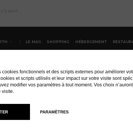
RTH
LE MAG
SHOPPING
HÉBERGEMENT
RESTAUR
es cookies fonctionnels et des scripts externes pour améliorer vot
okies et scripts utilisés et leur impact sur votre visite sont spéc
vez modifier vos paramètres à tout moment. Vos choix n’auront
 visite.
TER
PARAMÈTRES
RESTAURANTS À ST BARTH