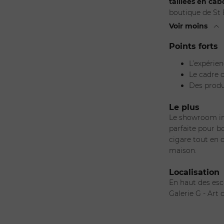
taillées en ca
boutique de St
Voir moins
Points forts
L’expérie
Le cadre 
Des produi
Le plus
Le showroom int
parfaite pour 
cigare tout en 
maison.
Localisation
En haut des esc
Galerie G - Art 