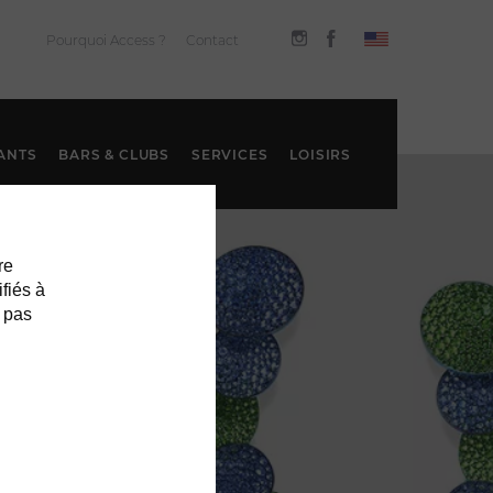
Pourquoi Access ?
Contact
ANTS
BARS & CLUBS
SERVICES
LOISIRS
re
ifiés à
 pas