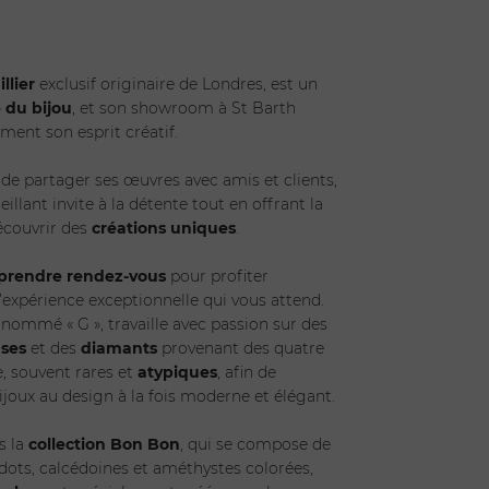
illier
exclusif originaire de Londres, est un
e du bijou
, et son showroom à St Barth
ment son esprit créatif.
ENVOYER
 de partager ses œuvres avec amis et clients,
illant invite à la détente tout en offrant la
découvrir des
créations uniques
.
prendre rendez-vous
pour profiter
’expérience exceptionnelle qui vous attend.
rnommé « G », travaille avec passion sur des
uses
et des
diamants
provenant des quatre
, souvent rares et
atypiques
, afin de
ijoux au design à la fois moderne et élégant.
s la
collection Bon Bon
, qui se compose de
idots, calcédoines et améthystes colorées,