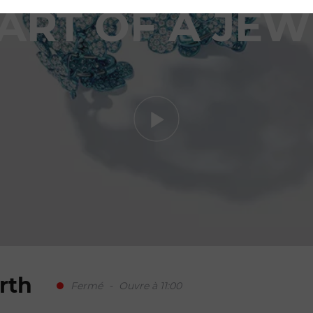
 ART OF A JEW
Votre demande de réservatio
pour G Art of A Jewel
arth
Fermé
-
Ouvre à 11:00