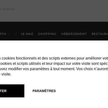
RTH
LE MAG
SHOPPING
HÉBERGEMENT
RESTAUR
es cookies fonctionnels et des scripts externes pour améliorer vot
okies et scripts utilisés et leur impact sur votre visite sont spéc
vez modifier vos paramètres à tout moment. Vos choix n’auront
 visite.
TER
PARAMÈTRES
SHOPPING À ST BARTH