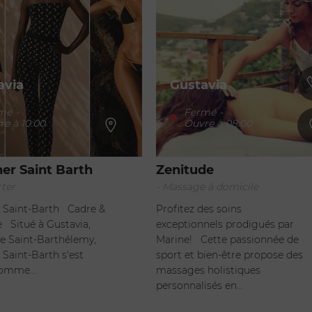
avia
Gustavia
mé
-
Fermé
-
re à 10:00
Ouvre à 08:00
er Saint Barth
Zenitude
rter
- Massage à domicile
 Saint-Barth Cadre &
Profitez des soins
 Situé à Gustavia,
exceptionnels prodigués par
de Saint-Barthélemy,
Marine! Cette passionnée de
 Saint-Barth s'est
sport et bien-être propose des
comme…
massages holistiques
personnalisés en…