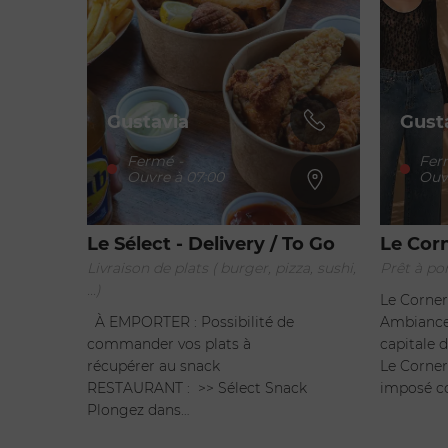
Gustavia
Gust
Fermé
-
Fer
Ouvre à 07:00
Ouv
Le Sélect - Delivery / To Go
Le Corn
Livraison de plats ( burger, pizza, sushi,
Prêt à po
...)
Le Corner
À EMPORTER : Possibilité de
Ambiance
commander vos plats à
capitale 
récupérer au snack
Le Corner
RESTAURANT : >> Sélect Snack
imposé 
Plongez dans…