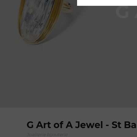
G
G Art of A Jewel - St B
Joaillerie bijouterie