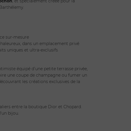
bochon
, et spécialement créée pour la
 Barthélemy.
nce sur-mesure
chaleureux, dans un emplacement privé
ts uniques et ultra-exclusifs
imiste équipé d’une petite terrasse privée,
boire une coupe de champagne ou fumer un
découvrant les créations exclusives de la
aliers entre la boutique Dior et Chopard.
d'un bijou.