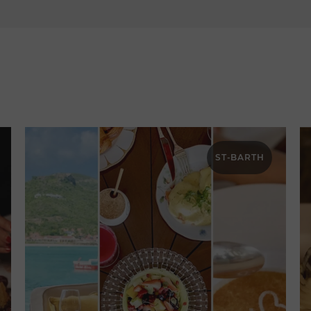
H
ST-BARTH