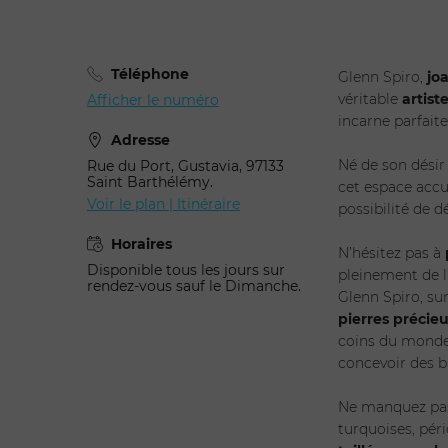
Téléphone
Glenn Spiro,
joa
véritable
artist
Afficher le numéro
incarne parfaite
Adresse
Né de son désir
Rue du Port, Gustavia, 97133
Saint Barthélémy.
cet espace accue
Voir le plan | Itinéraire
possibilité de 
Horaires
N’hésitez pas à
Disponible tous les jours sur
pleinement de l
rendez-vous sauf le Dimanche.
Glenn Spiro, su
pierres précie
coins du monde
concevoir des b
Ne manquez pa
turquoises, pér