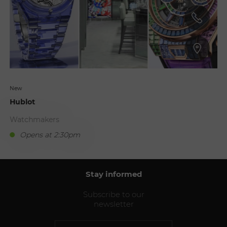
New
Hublot
Watchmakers
Opens at 2:30pm
Stay informed
Subscribe to our
newsletter