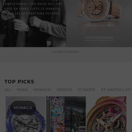
ADVERTISEMENT
TOP PICKS
ALL
PARIS
MONACO
GENEVA
ST BARTS
ST-MARTIN L S
MONACO