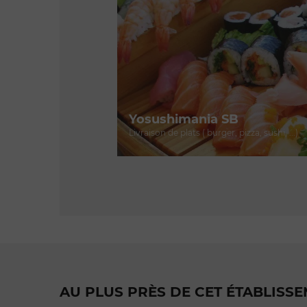
Yosushimania SB
Livraison de plats ( burger, pizza, sushi, ...)
AU PLUS PRÈS DE CET ÉTABLISS