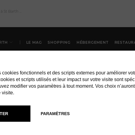
RTH
LE MAG
SHOPPING
HÉBERGEMENT
RESTAUR
es cookies fonctionnels et des scripts externes pour améliorer vot
okies et scripts utilisés et leur impact sur votre visite sont spéc
vez modifier vos paramètres à tout moment. Vos choix n’auront
 visite.
TER
PARAMÈTRES
RESTAURANTS À ST BARTH