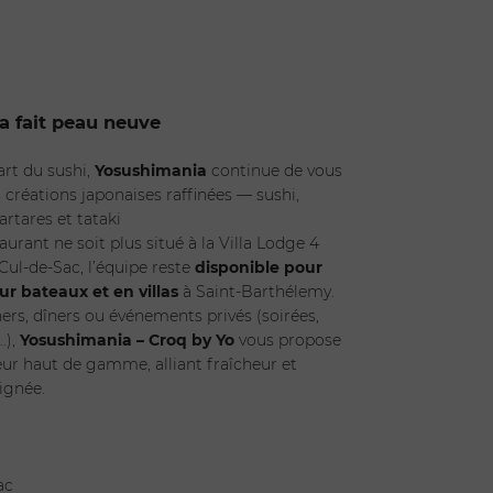
(s) *
Enfants *
a fait peau neuve
issez une date
’art du sushi,
Yosushimania
continue de vous
 créations japonaises raffinées — sushi,
artares et tataki
aurant ne soit plus situé à la Villa Lodge 4
Cul-de-Sac, l’équipe reste
disponible pour
sur bateaux et en villas
à Saint-Barthélemy.
ers, dîners ou événements privés (soirées,
…),
Yosushimania – Croq by Yo
vous propose
teur haut de gamme, alliant fraîcheur et
ignée.
ENVOYER
ac