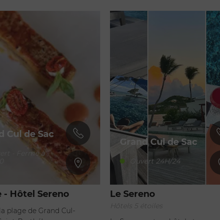
d Cul de Sac
Grand Cul de Sac
ert - Ferme à
0
Ouvert 24H/24
 - Hôtel Sereno
Le Sereno
Hôtels 5 étoiles
 la plage de Grand Cul-