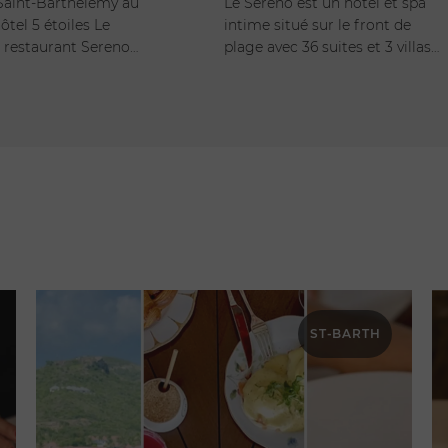
Saint-Barthélemy au
Le Sereno est un hôtel et spa
hôtel 5 étoiles Le
intime situé sur le front de
e restaurant Sereno…
plage avec 36 suites et 3 villas…
H
ST-BARTH