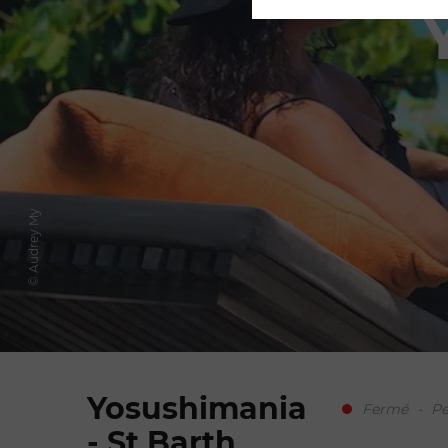
© Audrey My
Yosushimania
Fermé
-
Pe
- St Barth