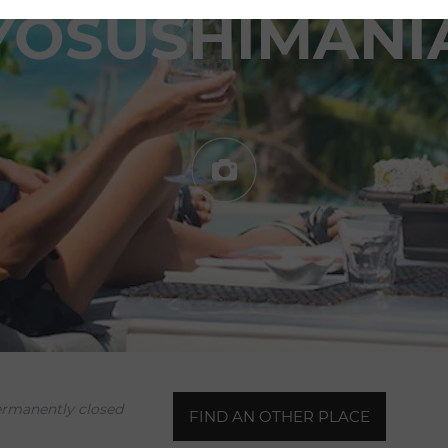
YOSUSHIMANI
Votre demande de réservatio
pour Yosushimania
rmanently closed
FIND AN OTHER PLACE