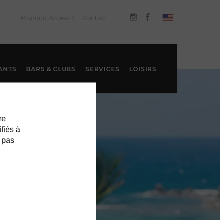
Pourquoi Access ?
Contact
ANTS
BARS & CLUBS
SERVICES
LOISIRS
re
ifiés à
 pas