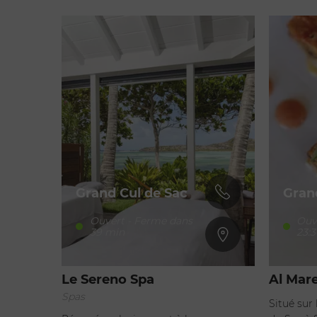
Grand Cul de Sac
Gran
Ouvert - Ferme dans
Ouv
39 min
23:3
Le Sereno Spa
Al Mare
Spas
Situé sur