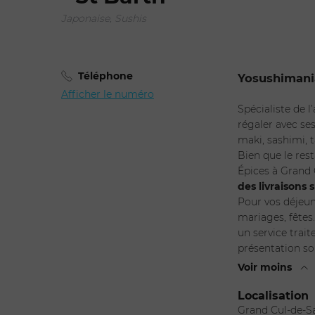
Japonaise, Sushis
Adulte
Téléphone
Yosushimani
Chois
Afficher le numéro
Spécialiste de l
régaler avec ses
maki, sashimi, t
Bien que le rest
Épices à Grand 
des livraisons 
Pour vos déjeun
mariages, fêtes
un service trai
présentation so
Voir moins
Localisation
Grand Cul-de-S