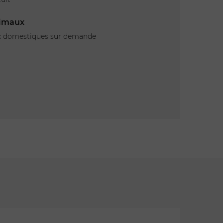
imaux
 !
 domestiques sur demande
t pour vous.
 sont disponibles
lus disponible,
réserve de
 invitons donc à
e
40 €
ne pourra