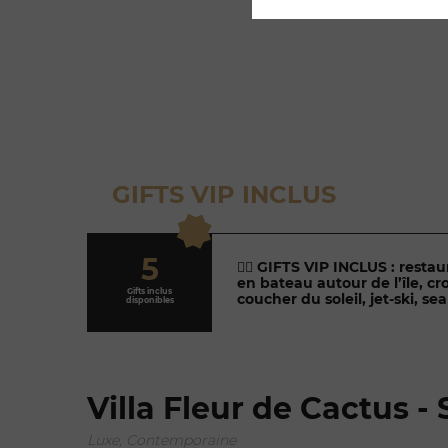
VILL
GIFTS VIP INCLUS
5
👉🏼
GIFTS VIP INCLUS : restaur
en bateau autour de l’île, cr
Gifts inclus
coucher du soleil, jet-ski, s
disponibles
Villa Fleur de Cactus - 
Luxe, Contemporaine