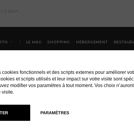
RTH
LE MAG
SHOPPING
HÉBERGEMENT
RESTAUR
es cookies fonctionnels et des scripts externes pour améliorer vot
okies et scripts utilisés et leur impact sur votre visite sont spéc
vez modifier vos paramètres à tout moment. Vos choix n’auront
 visite.
TER
PARAMÈTRES
VILLAS À ST BARTH