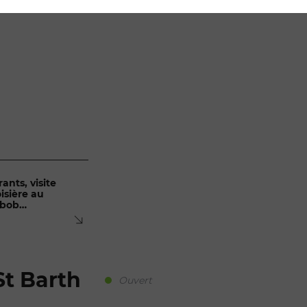
A FLEUR DE C
ants, visite
oisière au
eabob…
St Barth
Ouvert