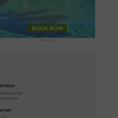
turquoise de Saint-Barthélemy.
Prenez les commandes d’un jet
ski dernière génération pour une
session intense. Partez à la
découverte des criques secrètes
et laissez-vous griser par la
sensation unique de glisse en
pleine mer.
d’une valeur de
140 $
PUBLICITÉ
évision
 américaines
françaises
ernet
tuit