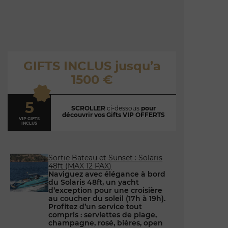
GIFTS INCLUS jusqu’a
1500 €
5
SCROLLER
ci-dessous
pour
découvrir vos Gifts VIP OFFERTS
VIP GIFTS
INCLUS
Sortie Bateau et Sunset : Solaris
48ft (MAX 12 PAX)
Naviguez avec élégance à bord
du Solaris 48ft, un yacht
d’exception pour une croisière
au coucher du soleil (17h à 19h).
Profitez d’un service tout
compris : serviettes de plage,
champagne, rosé, bières, open