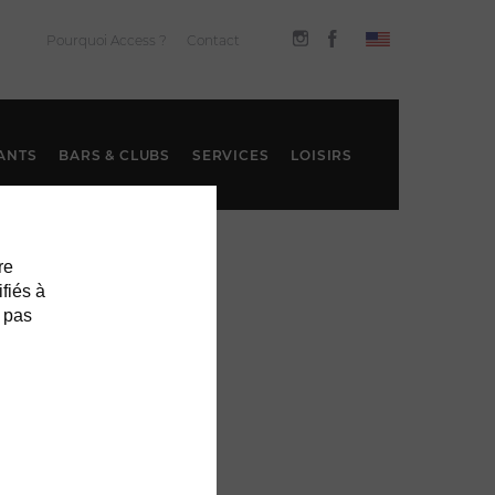
Pourquoi Access ?
Contact
ANTS
BARS & CLUBS
SERVICES
LOISIRS
re
ifiés à
 pas