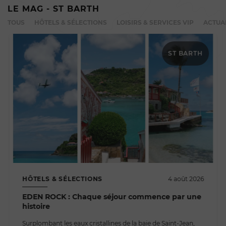
LE MAG - ST BARTH
TOUS
HÔTELS & SÉLECTIONS
LOISIRS & SERVICES VIP
ACTUA
ST BARTH
HÔTELS & SÉLECTIONS
4 août 2026
EDEN ROCK : Chaque séjour commence par une
histoire
Surplombant les eaux cristallines de la baie de Saint-Jean,