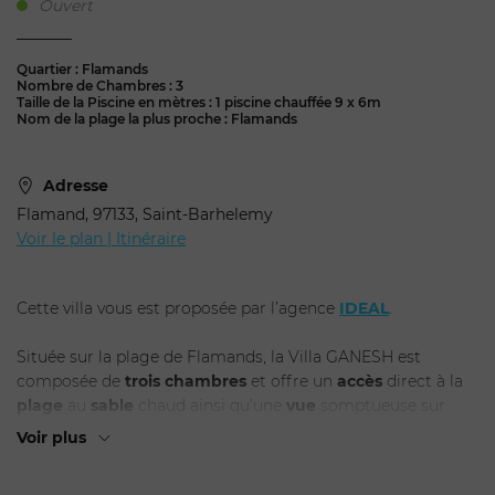
Ouvert
Quartier : Flamands
Nombre de Chambres : 3
Taille de la Piscine en mètres : 1 piscine chauffée 9 x 6m
Nom de la plage la plus proche : Flamands
Adresse
Flamand, 97133, Saint-Barhelemy
Voir le plan | Itinéraire
Cette villa vous est proposée par l’agence
IDEAL
.
Située sur la plage de Flamands, la Villa GANESH est
composée de
trois chambres
et offre un
accès
direct à la
plage
au
sable
chaud ainsi qu’une
vue
somptueuse sur
l’
océan
et les îles voisines de St Barthélemy.
Voir plus
L’étage principal est composé de
deux chambres
avec
salle de bain attenante situées près de l’entrée. L’une est