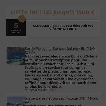
GIFTS INCLUS jusqu’a 1500 €
5
SCROLLER
ci-dessous
pour
découvrir vos
Gifts VIP OFFERTS
VIP GIFTS
INCLUS
Sortie Bateau et Sunset : Solaris 48ft (MAX
12 PAX)
Naviguez avec élégance à bord du Solaris
48ft, un yacht d’exception pour une
croisière au coucher du soleil (17h à 19h).
Profitez d’un service tout compris :
serviettes de plage, champagne, rosé,
bières, open bar soft drinks, snorkeling,
équipage et carburant. Une expérience
raffinée pour découvrir Saint-Barth dans
sa plus belle lumière.
d’une valeur de
1500 $
Sortie Bateau et Sunset : Axopar 37ft (MAX 6
PAX)