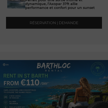
Parfait pour une sortie intime et
dynamique, l’Axopar 37ft allie
performance et confort pour un sunset
mémorable autour de l’île. Inclus :
serviettes de plage, champagne, rosé,
bières, open bar soft drinks, snorkeling,
RÉSERVATION | DEMANDE
équipage et carburant. Idéal pour
partager un moment exclusif entre amis
ou en couple.
d’une valeur de
800 $
Jet Ski pour 1H30 (Tour de l île si les
conditions le permettent)
Vivez une expérience de vitesse et de
liberté au cœur des eaux turquoise de
Saint-Barthélemy. Prenez les commandes
d’un jet ski dernière génération pour une
session intense. Partez à la découverte
des criques secrètes et laissez-vous griser
par la sensation unique de glisse en
pleine mer.
d’une valeur de
170 $
Seabob : 1 heure
Plongez dans un univers aquatique
unique avec le Seabob, véritable
propulseur sous-marin de luxe. Nagez à la
surface ou explorez les fonds marins en