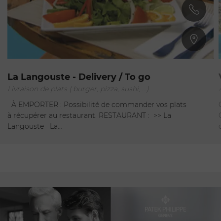
Anse des Cayes
La Langouste - Delivery / To go
Livraison de plats ( burger, pizza, sushi, ...)
Fermé
-
Ouvre à 19:00
À EMPORTER : Possibilité de commander vos plats
à récupérer au restaurant. RESTAURANT : >> La
Langouste La…