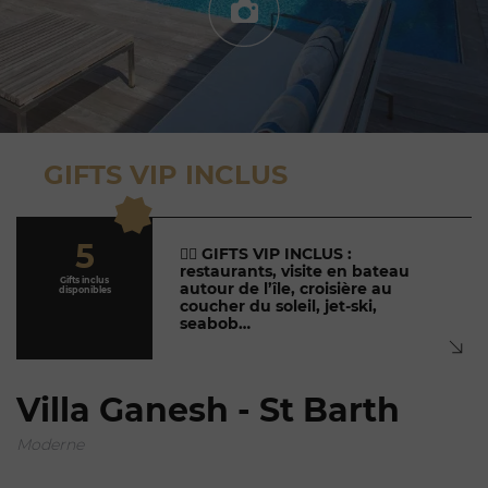
GIFTS VIP INCLUS
5
👉🏼
GIFTS VIP INCLUS :
restaurants, visite en bateau
Gifts inclus
autour de l’île, croisière au
disponibles
coucher du soleil, jet-ski,
seabob…
Villa Ganesh - St Barth
Moderne