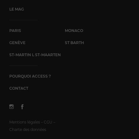
LE MAG
PARIS
MONACO
GENÈVE
ST BARTH
ST-MARTIN L ST-MAARTEN
POURQUOI ACCESS ?
CONTACT
Mentions légales – CGU –
Charte des données