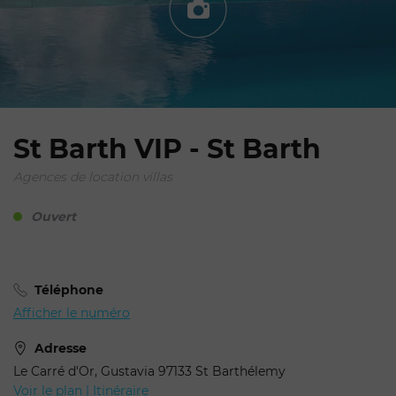
St Barth VIP - St Barth
Agences de location villas
Votre demande de
réservation pour St Barth
Ouvert
VIP
Téléphone
Afficher le numéro
Adresse
Le Carré d'Or, Gustavia 97133 St Barthélemy
Voir le plan | Itinéraire